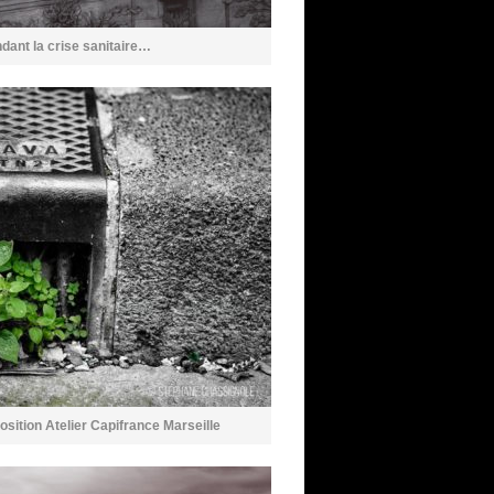
endant la crise sanitaire…
tion Atelier Capifrance Marseille