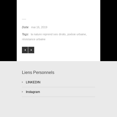
Date:
mai 16, 2019
Tags:
la nature reprend ses droits
,
poésie urbaine
,
résistance urbaine
Liens Personnels
LINKEDIN
Instagram