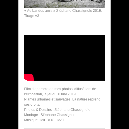
« Au bar des amis » Stéphane Chassignole 2019.
Tirage A3.
Film diaporama de mes photos, diffusé lors de
l’exposition, le jeudi 16 mai 2019.
Plantes urbaines et sauvages. La nature reprend
ses droits.
Photos & Dessins : Stéphane Chassignole
Montage : Stéphane Chassignole
Musique : MICROCLIMAT