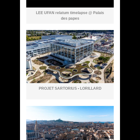
LEE UFAN relatum timelapse @ Palais
des papes
PROJET SARTORIUS • LORILLARD