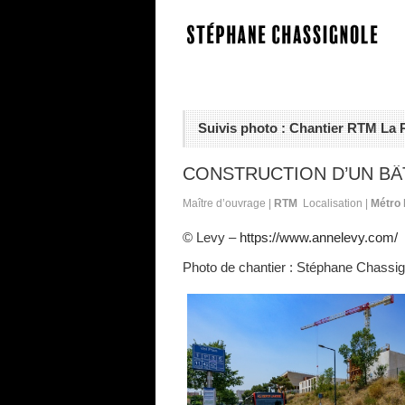
Suivis photo : Chantier RTM La
CONSTRUCTION D’UN BÂ
Maître d’ouvrage |
RTM
Localisation |
Métro 
© Levy –
https://www.annelevy.com/
Photo de chantier : Stéphane Chassig