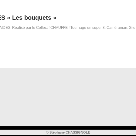
S « Les bouquets »
IDES. Réalisé par le Collectif CHAUFFE ! Tournage en super 8. Caméraman. Site 
© Stéphane CHASSIGNOLE