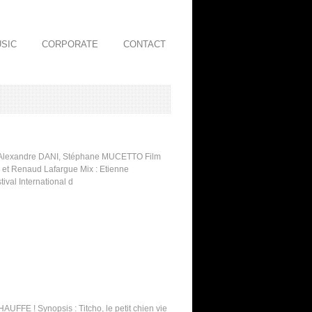
SIC
CORPORATE
CONTACT
éphane Alexandre DANI, Stéphane MUCETTO Film
r et Renaud Lafargue Mix : Etienne
ival International d
UFFE ! Synopsis : Titcho, le petit chien vie