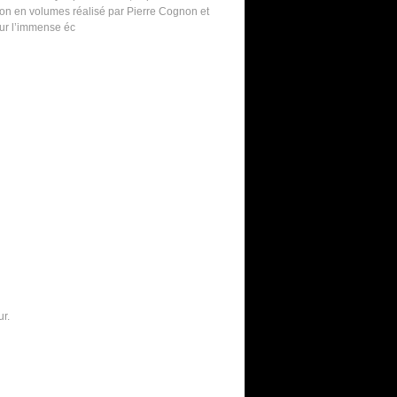
ion en volumes réalisé par Pierre Cognon et
sur l’immense éc
r.