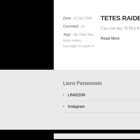
TETES RAIDE
Date:
10 Sep 1996
Comment:
14
Clip Live des TETES RA
Tags:
clip vidéo des
Read More
tetes raides
,
tournage en super 8
Liens Personnels
LINKEDIN
Instagram