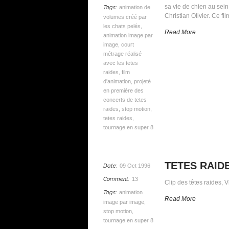
sa vie de chien au sei
Tags:
animation de
Christian Olivier. Ce 
volumes créé par
les chats pelés
,
Read More
animation image par
image
,
court
métrage réalisé
avec les tetes
raides
,
film
d'animation
,
projeté
en première des
concerts de tetes
raides
,
stop motion
,
tetes raides
,
tournage en super 8
TETES RAIDES
Date:
09 Oct 1996
Comment:
13
Clip des têtes raides,
Tags:
animation
Read More
image par image
,
stop motion
,
tournage en super 8