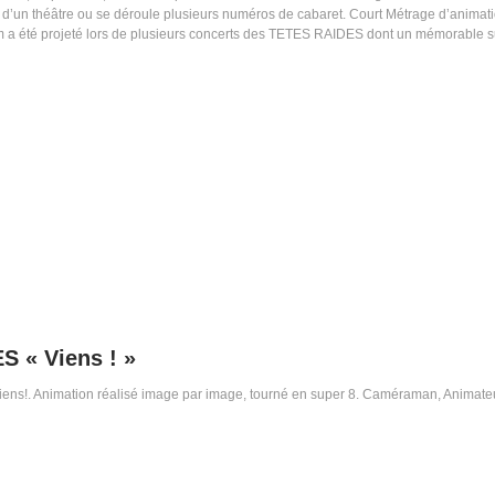
n d’un théâtre ou se déroule plusieurs numéros de cabaret. Court Métrage d’animat
film a été projeté lors de plusieurs concerts des TETES RAIDES dont un mémorable 
 « Viens ! »
 Viens!. Animation réalisé image par image, tourné en super 8. Caméraman, Animateu