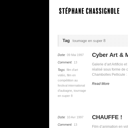
Tag
tournage en super 8
Cyber Art & 
Date:
09 Mai 1997
Comment:
13
Galerie d’art Artificio
réalisé sous forme de c
Tags:
film d'art
Chambolles Pellicule : 
vidéo
,
film en
compétition au
Read More
festival international
d'aubagne
,
tournage
en super 8
CHAUFFE !
Date:
10 Avr 1997
Comment:
13
Film d’animation en vo