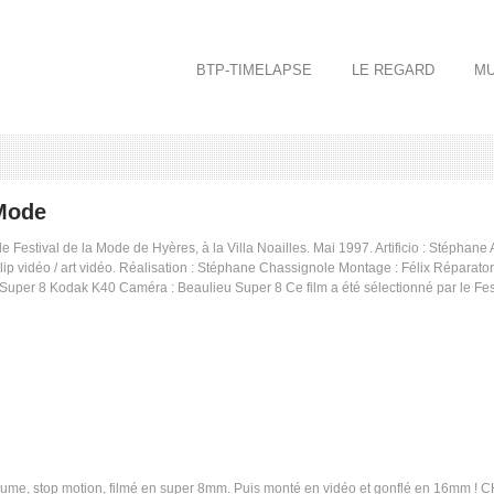
BTP-TIMELAPSE
LE REGARD
MU
Mode
 et le Festival de la Mode de Hyères, à la Villa Noailles. Mai 1997. Artificio : St
lip vidéo / art vidéo. Réalisation : Stéphane Chassignole Montage : Félix Réparato
Super 8 Kodak K40 Caméra : Beaulieu Super 8 Ce film a été sélectionné par le Fest
lume, stop motion, filmé en super 8mm. Puis monté en vidéo et gonflé en 16mm ! CHA