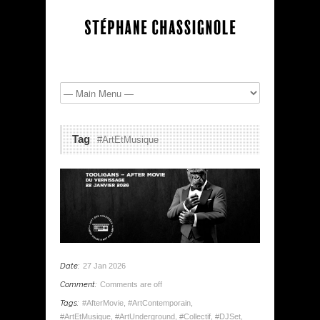
Tag
#ArtEtMusique
Date:
27 Jan 2026
Comment:
Comments are off
Tags:
#AfterMovie
,
#ArtContemporain
,
#ArtEtMusique
,
#ArtUnderground
,
#Collectif
,
#DJSet
,