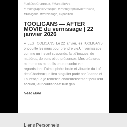
#LoftDesChartreux
,
#MarseilleArt
,
#PhotographieArtistique
,
#PhotographieNoirEtBlanc
,
#Tooligans
,
#Vernissage
,
exposition
TOOLIGANS — AFTER
MOVIE du vernissage | 22
janvier 2026
↵ LES TOOLIGANS Le 22 janvier, les TOOLIGANS
ont quitté les murs pour prendre vie.Un vernissage
comme un instant suspendu, fait d’images, de
matières, de sons et de présences. Mes créatures
mi-hommes mi-outils ont rencontré vos
regardsdans l’atmosphère brute et vibrante du Loft
des Chartreux,un lieu singulier porté par Jeanne et
Laurent,que je remercie chaleureusement pour leur
accueil, leur confianceet leur gén
Read More
Liens Personnels