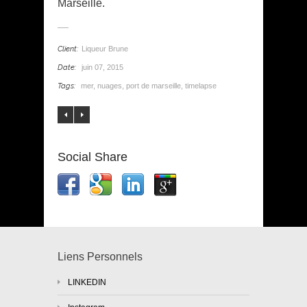
Marseille.
Client:
Liqueur Brune
Date:
juin 07, 2015
Tags:
mer
,
nuages
,
port de marseille
,
timelapse
Social Share
Liens Personnels
LINKEDIN