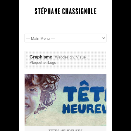
Graphisme
Webdesign, Visuel,
Plaquette, Logo
TETES HEUREUSES